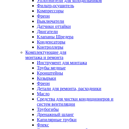
Уплотнители для холодильников
Фильтр-осушитель
Компрессоры
Фреон
Выключатели
Датчики оттайки
Двигатели
Клапаны Шредера
Конденсаторы
Контроллеры
Комплектующие для
монтажа и ремонта
Инструмент для монтажа
Трубы медные
Кронштейны
Козырьки
Фреон
Детали для ремонта, расходники
Масло
Средства для чистки кондиционеров и
систем вентиляции
Трубогибы
Дренажный шланг
Капилярные трубки
Флекс