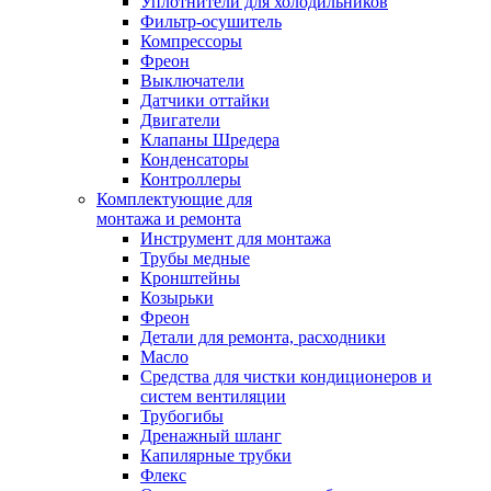
Уплотнители для холодильников
Фильтр-осушитель
Компрессоры
Фреон
Выключатели
Датчики оттайки
Двигатели
Клапаны Шредера
Конденсаторы
Контроллеры
Комплектующие для
монтажа и ремонта
Инструмент для монтажа
Трубы медные
Кронштейны
Козырьки
Фреон
Детали для ремонта, расходники
Масло
Средства для чистки кондиционеров и
систем вентиляции
Трубогибы
Дренажный шланг
Капилярные трубки
Флекс