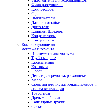
Уплотнители для холодильников
Фильтр-осушитель
Компрессоры
Фреон
Выключатели
Датчики оттайки
Двигатели
Клапаны Шредера
Конденсаторы
Контроллеры
Комплектующие для
монтажа и ремонта
Инструмент для монтажа
Трубы медные
Кронштейны
Козырьки
Фреон
Детали для ремонта, расходники
Масло
Средства для чистки кондиционеров и
систем вентиляции
Трубогибы
Дренажный шланг
Капилярные трубки
Флекс