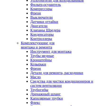
Уплотнители для холодильников
Фильтр-осушитель
Компрессоры
Фреон
Выключатели
Датчики оттайки
Двигатели
Клапаны Шредера
Конденсаторы
Контроллеры
Комплектующие для
монтажа и ремонта
Инструмент для монтажа
Трубы медные
Кронштейны
Козырьки
Фреон
Детали для ремонта, расходники
Масло
Средства для чистки кондиционеров и
систем вентиляции
Трубогибы
Дренажный шланг
Капилярные трубки
Флекс