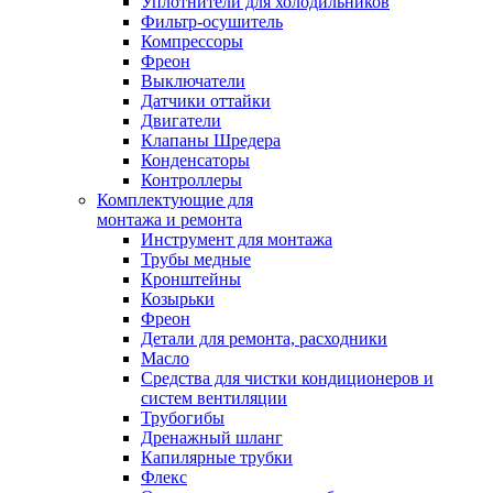
Уплотнители для холодильников
Фильтр-осушитель
Компрессоры
Фреон
Выключатели
Датчики оттайки
Двигатели
Клапаны Шредера
Конденсаторы
Контроллеры
Комплектующие для
монтажа и ремонта
Инструмент для монтажа
Трубы медные
Кронштейны
Козырьки
Фреон
Детали для ремонта, расходники
Масло
Средства для чистки кондиционеров и
систем вентиляции
Трубогибы
Дренажный шланг
Капилярные трубки
Флекс