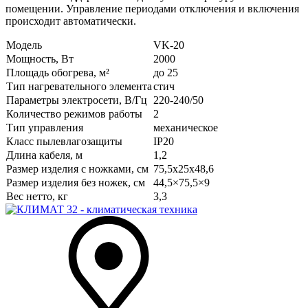
помещении. Управление периодами отключения и включения
происходит автоматически.
Модель
VK-20
Мощность, Вт
2000
Площадь обогрева, м²
до 25
Тип нагревательного элемента
стич
Параметры электросети, В/Гц
220-240/50
Количество режимов работы
2
Тип управления
механическое
Класс пылевлагозащиты
IP20
Длина кабеля, м
1,2
Размер изделия с ножками, см
75,5x25x48,6
Размер изделия без ножек, см
44,5×75,5×9
Вес нетто, кг
3,3