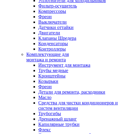
Уплотнители для холодильников
Фильтр-осушитель
Компрессоры
Фреон
Выключатели
Датчики оттайки
Двигатели
Клапаны Шредера
Конденсаторы
Контроллеры
Комплектующие для
монтажа и ремонта
Инструмент для монтажа
Трубы медные
Кронштейны
Козырьки
Фреон
Детали для ремонта, расходники
Масло
Средства для чистки кондиционеров и
систем вентиляции
Трубогибы
Дренажный шланг
Капилярные трубки
Флекс