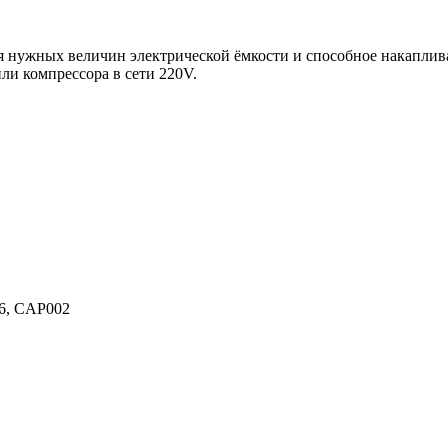
я нужных величин электрической ёмкости и способное накапливат
ли компрессора в сети 220V.
66, CAP002