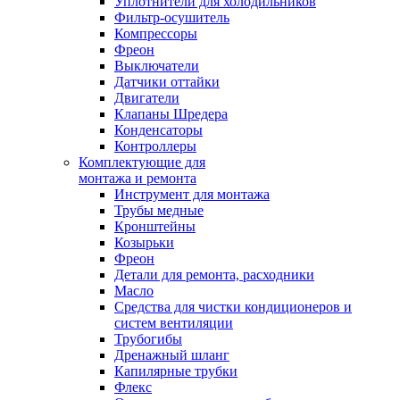
Уплотнители для холодильников
Фильтр-осушитель
Компрессоры
Фреон
Выключатели
Датчики оттайки
Двигатели
Клапаны Шредера
Конденсаторы
Контроллеры
Комплектующие для
монтажа и ремонта
Инструмент для монтажа
Трубы медные
Кронштейны
Козырьки
Фреон
Детали для ремонта, расходники
Масло
Средства для чистки кондиционеров и
систем вентиляции
Трубогибы
Дренажный шланг
Капилярные трубки
Флекс