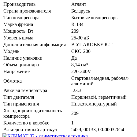
Производитель
Атлант
Страна производителя
Беларусь
Тип компрессора
Бытовые компрессоры
Марка фреона
R-134
Мощность, Вт
209
Уровень шума
25-30 дБ
Дополнительная информация
В УПАКОВКЕ К-Т
Модель
СКО-200
Наличие упаковки
Да
Объем цилиндра
8,14 см³
Напряжение
220-240V
Стартовая-медная, рабочая-
Обмотка
алюминий
Рабочая температура
-23.3
Тип двигателя
Поршневой, герметичный
Тип применения
Низкотемпературный
Холодопроизводительность
209
компрессора
Количество в коробке
1
Альтернативный артикул
5429, 00133, 00-00032654