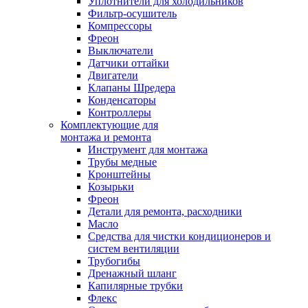
Уплотнители для холодильников
Фильтр-осушитель
Компрессоры
Фреон
Выключатели
Датчики оттайки
Двигатели
Клапаны Шредера
Конденсаторы
Контроллеры
Комплектующие для
монтажа и ремонта
Инструмент для монтажа
Трубы медные
Кронштейны
Козырьки
Фреон
Детали для ремонта, расходники
Масло
Средства для чистки кондиционеров и
систем вентиляции
Трубогибы
Дренажный шланг
Капилярные трубки
Флекс