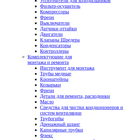
Уплотнители для холодильников
Фильтр-осушитель
Компрессоры
Фреон
Выключатели
Датчики оттайки
Двигатели
Клапаны Шредера
Конденсаторы
Контроллеры
Комплектующие для
монтажа и ремонта
Инструмент для монтажа
Трубы медные
Кронштейны
Козырьки
Фреон
Детали для ремонта, расходники
Масло
Средства для чистки кондиционеров и
систем вентиляции
Трубогибы
Дренажный шланг
Капилярные трубки
Флекс