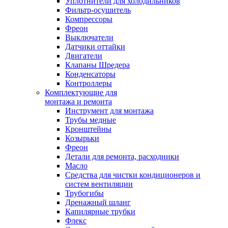
Уплотнители для холодильников
Фильтр-осушитель
Компрессоры
Фреон
Выключатели
Датчики оттайки
Двигатели
Клапаны Шредера
Конденсаторы
Контроллеры
Комплектующие для
монтажа и ремонта
Инструмент для монтажа
Трубы медные
Кронштейны
Козырьки
Фреон
Детали для ремонта, расходники
Масло
Средства для чистки кондиционеров и
систем вентиляции
Трубогибы
Дренажный шланг
Капилярные трубки
Флекс