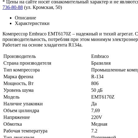
* Цены на сайте носят ознакомительный характер и не являют
736-80-88
(ул. Кромская, 50)
Описание
Характеристики
Компрессор Embraco EMT6170Z – надежный и тихий агрегат. С
производительность, потребляя при этом минимум электроэне
Работает на основе хладагента R134a.
Производитель
Embraco
Страна производителя
Бразилия
Тип компрессора
Промышленные комп
Марка фреона
R-134
Мощность, Вт
806
Уровень шума
50 дБ
Модель
EMT6170Z
Наличие упаковки
Да
Объем цилиндра
7,69
Напряжение
220V
Обмотка
Медная
Рабочая температура
7.2
Тип двигателя
Поршневой