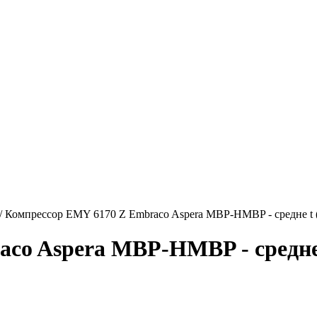
/
Компрессор EMY 6170 Z Embraco Aspera MBP-HMBP - средне t (
o Aspera MBP-HMBP - средне t