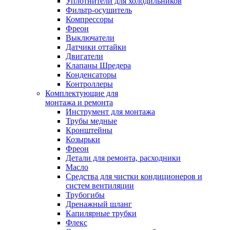
Уплотнители для холодильников
Фильтр-осушитель
Компрессоры
Фреон
Выключатели
Датчики оттайки
Двигатели
Клапаны Шредера
Конденсаторы
Контроллеры
Комплектующие для
монтажа и ремонта
Инструмент для монтажа
Трубы медные
Кронштейны
Козырьки
Фреон
Детали для ремонта, расходники
Масло
Средства для чистки кондиционеров и
систем вентиляции
Трубогибы
Дренажный шланг
Капилярные трубки
Флекс