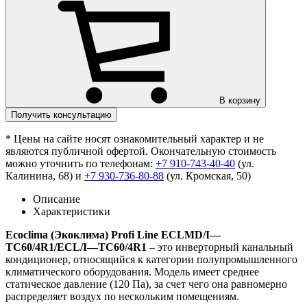
В корзину
Получить консультацию
* Цены на сайте носят ознакомительный характер и не
являются публичной офертой. Окончательную стоимость
можно уточнить по телефонам:
+7 910-743-40-40
(ул.
Калинина, 68) и
+7 930-736-80-88
(ул. Кромская, 50)
Описание
Характеристики
Ecoclima
(Экоклима)
Profi
Line
ECLMD
/
I
—
TC
60/4
R
1/
ECL
/
I
—
TC
60/4
R
1
– это инверторный канальный
кондиционер, относящийся к категории полупромышленного
климатического оборудования. Модель имеет среднее
статическое давление (120 Па), за счет чего она равномерно
распределяет воздух по нескольким помещениям.