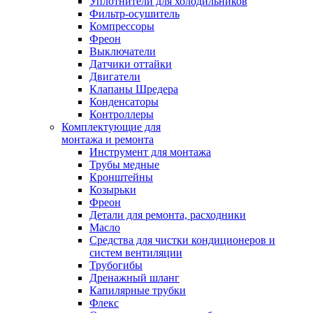
Уплотнители для холодильников
Фильтр-осушитель
Компрессоры
Фреон
Выключатели
Датчики оттайки
Двигатели
Клапаны Шредера
Конденсаторы
Контроллеры
Комплектующие для
монтажа и ремонта
Инструмент для монтажа
Трубы медные
Кронштейны
Козырьки
Фреон
Детали для ремонта, расходники
Масло
Средства для чистки кондиционеров и
систем вентиляции
Трубогибы
Дренажный шланг
Капилярные трубки
Флекс