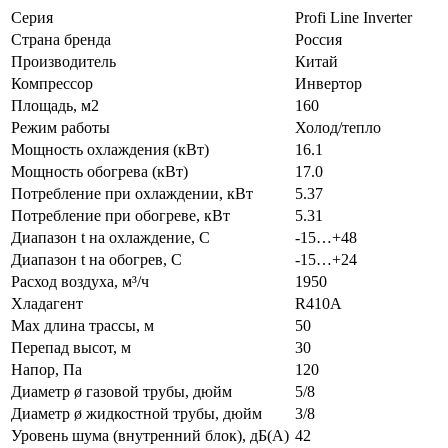
Серия
Profi Line Inverter
Страна бренда
Россия
Производитель
Китай
Компрессор
Инвертор
Площадь, м2
160
Режим работы
Холод/тепло
Мощность охлаждения (кВт)
16.1
Мощность обогрева (кВт)
17.0
Потребление при охлаждении, кВт
5.37
Потребление при обогреве, кВт
5.31
Диапазон t на охлаждение, С
-15…+48
Диапазон t на обогрев, С
-15…+24
Расход воздуха, м³/ч
1950
Хладагент
R410A
Max длина трассы, м
50
Перепад высот, м
30
Напор, Па
120
Диаметр ø газовой трубы, дюйм
5/8
Диаметр ø жидкостной трубы, дюйм
3/8
Уровень шума (внутренний блок), дБ(А)
42