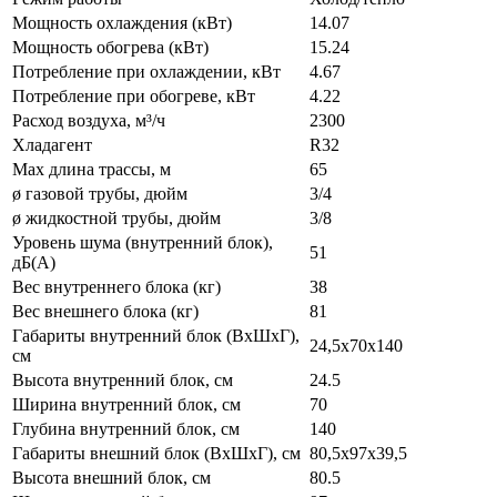
Мощность охлаждения (кВт)
14.07
Мощность обогрева (кВт)
15.24
Потребление при охлаждении, кВт
4.67
Потребление при обогреве, кВт
4.22
Расход воздуха, м³/ч
2300
Хладагент
R32
Max длина трассы, м
65
ø газовой трубы, дюйм
3/4
ø жидкостной трубы, дюйм
3/8
Уровень шума (внутренний блок),
51
дБ(А)
Вес внутреннего блока (кг)
38
Вес внешнего блока (кг)
81
Габариты внутренний блок (ВхШхГ),
24,5х70х140
см
Высота внутренний блок, см
24.5
Ширина внутренний блок, см
70
Глубина внутренний блок, см
140
Габариты внешний блок (ВхШхГ), см
80,5х97х39,5
Высота внешний блок, см
80.5