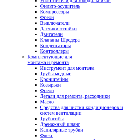
Уплотнители для холодильников
Фильтр-осушитель
Компрессоры
Фреон
Выключатели
Датчики оттайки
Двигатели
Клапаны Шредера
Конденсаторы
Контроллеры
Комплектующие для
монтажа и ремонта
Инструмент для монтажа
Трубы медные
Кронштейны
Козырьки
Фреон
Детали для ремонта, расходники
Масло
Средства для чистки кондиционеров и
систем вентиляции
Трубогибы
Дренажный шланг
Капилярные трубки
Флекс