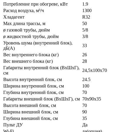
Потребление при обогреве, кВт
1.9
Расход воздуха, м³/ч
1300
Хладагент
R32
Max длина трассы, м
50
ø газовой трубы, дюйм
5/8
ø жидкостной трубы, дюйм
3/8
Уровень шума (внутренний блок),
33
дБ(А)
Вес внутреннего блока (кг)
26
Вес внешнего блока (кг)
28
Габариты внутренний блок (ВхШхГ),
24,5х100х70
см
Высота внутренний блок, см
24.5
Ширина внутренний блок, см
100
Глубина внутренний блок, см
70
Габариты внешний блок (ВхШхГ), см
70х90х35
Высота внешний блок, см
70
Ширина внешний блок, см
90
Глубина внешний блок, см
35
Пульт ДУ
Да
Wi-Fi
да(опция)