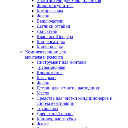
Уплотнители для холодильников
Фильтр-осушитель
Компрессоры
Фреон
Выключатели
Датчики оттайки
Двигатели
Клапаны Шредера
Конденсаторы
Контроллеры
Комплектующие для
монтажа и ремонта
Инструмент для монтажа
Трубы медные
Кронштейны
Козырьки
Фреон
Детали для ремонта, расходники
Масло
Средства для чистки кондиционеров и
систем вентиляции
Трубогибы
Дренажный шланг
Капилярные трубки
Флекс