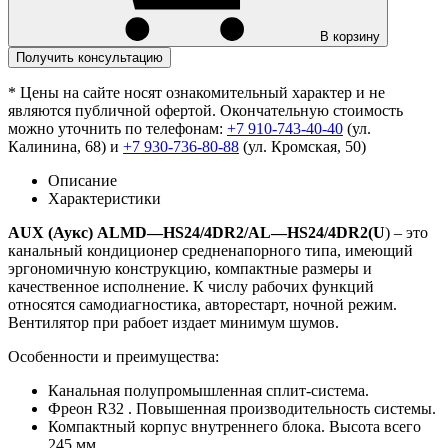
В корзину
Получить консультацию
* Цены на сайте носят ознакомительный характер и не
являются публичной офертой. Окончательную стоимость
можно уточнить по телефонам:
+7 910-743-40-40
(ул.
Калинина, 68) и
+7 930-736-80-88
(ул. Кромская, 50)
Описание
Характеристики
AUX
(Аукс)
ALMD
—
HS24
/4
DR
2/
AL
—
HS24
/4
DR
2(
U
) – это
канальный кондиционер средненапорного типа, имеющий
эргономичную конструкцию, компактные размеры и
качественное исполнение. К числу рабочих функций
относятся самодиагностика, авторестарт, ночной режим.
Вентилятор при рабоет издает минимум шумов.
Особенности и преимущества:
Канальная полупромышленная сплит-система.
Фреон R32 . Повышенная производительность системы.
Компактный корпус внутреннего блока. Высота всего
245 мм