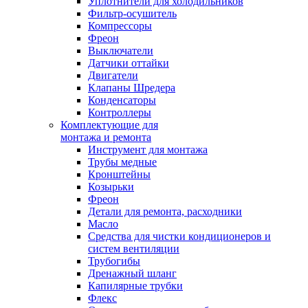
Уплотнители для холодильников
Фильтр-осушитель
Компрессоры
Фреон
Выключатели
Датчики оттайки
Двигатели
Клапаны Шредера
Конденсаторы
Контроллеры
Комплектующие для
монтажа и ремонта
Инструмент для монтажа
Трубы медные
Кронштейны
Козырьки
Фреон
Детали для ремонта, расходники
Масло
Средства для чистки кондиционеров и
систем вентиляции
Трубогибы
Дренажный шланг
Капилярные трубки
Флекс