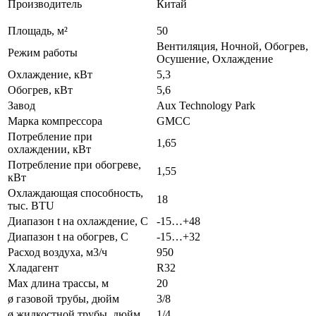
Производитель
Китай
Площадь, м²
50
Вентиляция, Ночной, Обогрев,
Режим работы
Осушение, Охлаждение
Охлаждение, кВт
5,3
Обогрев, кВт
5,6
Завод
Aux Technology Park
Марка компрессора
GMCC
Потребление при
1,65
охлаждении, кВт
Потребление при обогреве,
1,55
кВт
Охлаждающая способность,
18
тыс. BTU
Диапазон t на охлаждение, С
-15…+48
Диапазон t на обогрев, С
-15…+32
Расход воздуха, м3/ч
950
Хладагент
R32
Max длина трассы, м
20
ø газовой трубы, дюйм
3/8
ø жидкостной трубы, дюйм
1/4