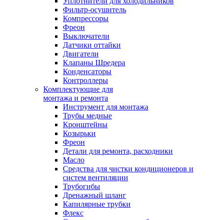
Уплотнители для холодильников
Фильтр-осушитель
Компрессоры
Фреон
Выключатели
Датчики оттайки
Двигатели
Клапаны Шредера
Конденсаторы
Контроллеры
Комплектующие для
монтажа и ремонта
Инструмент для монтажа
Трубы медные
Кронштейны
Козырьки
Фреон
Детали для ремонта, расходники
Масло
Средства для чистки кондиционеров и
систем вентиляции
Трубогибы
Дренажный шланг
Капилярные трубки
Флекс