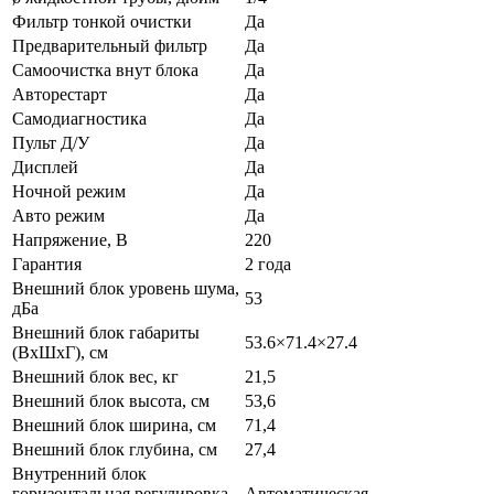
Фильтр тонкой очистки
Да
Предварительный фильтр
Да
Самоочистка внут блока
Да
Авторестарт
Да
Самодиагностика
Да
Пульт Д/У
Да
Дисплей
Да
Ночной режим
Да
Авто режим
Да
Напряжение, В
220
Гарантия
2 года
Внешний блок уровень шума,
53
дБа
Внешний блок габариты
53.6×71.4×27.4
(ВхШхГ), см
Внешний блок вес, кг
21,5
Внешний блок высота, см
53,6
Внешний блок ширина, см
71,4
Внешний блок глубина, см
27,4
Внутренний блок
горизонтальная регулировка
Автоматическая