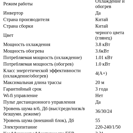
Охлаждение и
Режим работы
обогрев
Инвертор
Да
Страна производителя
Китай
Страна сборки
Китай
черного цвета
Цвет
(глянец)
Мощность охлаждения
3.8 кВт
Мощность обогрева
3.6кВт
Потребляемая мощность (охлаждение)
1.01 кВт
Потребляемая мощность (обогрев)
1.0 кВт
Класс энергетической эффективности
4(A+)
(охлаждение/обогрев)
Максимальная длина трассы
20 м
Гарантийный срок
3 года
Wi-fi управление
Нет
Пульт дистанционного управления
Да
Уровень шума в/б, Дб (выс/средн/низк/в
36/30/24
безшумн. режиме)
Уровень шума (внешний блок), Дб
55
Электропитание
220-240/1/50