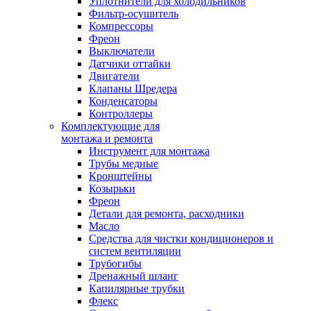
Уплотнители для холодильников
Фильтр-осушитель
Компрессоры
Фреон
Выключатели
Датчики оттайки
Двигатели
Клапаны Шредера
Конденсаторы
Контроллеры
Комплектующие для
монтажа и ремонта
Инструмент для монтажа
Трубы медные
Кронштейны
Козырьки
Фреон
Детали для ремонта, расходники
Масло
Средства для чистки кондиционеров и
систем вентиляции
Трубогибы
Дренажный шланг
Капилярные трубки
Флекс