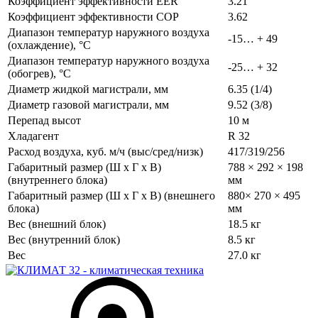
Коэффициент эффективности EER
3.21
Коэффициент эффективности COP
3.62
Диапазон температур наружного воздуха
-15… + 49
(охлаждение), °C
Диапазон температур наружного воздуха
-25… + 32
(обогрев), °C
Диаметр жидкой магистрали, мм
6.35 (1/4)
Диаметр газовой магистрали, мм
9.52 (3/8)
Перепад высот
10 м
Хладагент
R 32
Расход воздуха, куб. м/ч (выс/сред/низк)
417/319/256
Габаритный размер (Ш х Г х В)
788 × 292 × 198
(внутреннего блока)
мм
Габаритный размер (Ш х Г х В) (внешнего
880× 270 × 495
блока)
мм
Вес (внешний блок)
18.5 кг
Вес (внутренний блок)
8.5 кг
Вес
27.0 кг