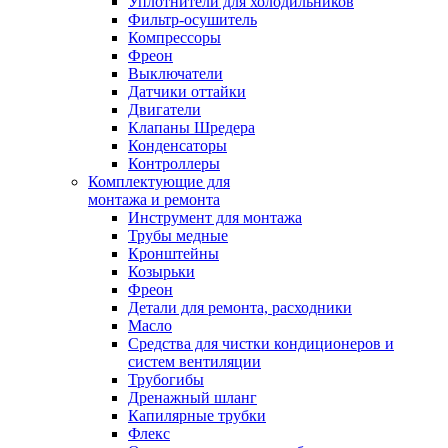
Уплотнители для холодильников
Фильтр-осушитель
Компрессоры
Фреон
Выключатели
Датчики оттайки
Двигатели
Клапаны Шредера
Конденсаторы
Контроллеры
Комплектующие для
монтажа и ремонта
Инструмент для монтажа
Трубы медные
Кронштейны
Козырьки
Фреон
Детали для ремонта, расходники
Масло
Средства для чистки кондиционеров и
систем вентиляции
Трубогибы
Дренажный шланг
Капилярные трубки
Флекс