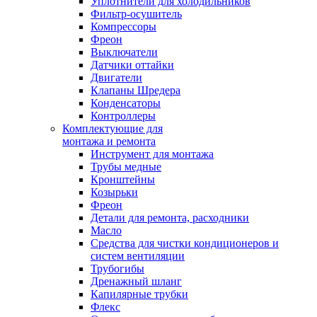
Уплотнители для холодильников
Фильтр-осушитель
Компрессоры
Фреон
Выключатели
Датчики оттайки
Двигатели
Клапаны Шредера
Конденсаторы
Контроллеры
Комплектующие для
монтажа и ремонта
Инструмент для монтажа
Трубы медные
Кронштейны
Козырьки
Фреон
Детали для ремонта, расходники
Масло
Средства для чистки кондиционеров и
систем вентиляции
Трубогибы
Дренажный шланг
Капилярные трубки
Флекс