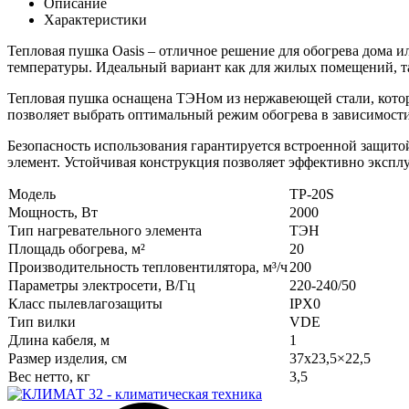
Описание
Характеристики
Тепловая пушка Oasis – отличное решение для обогрева дома и
температуры. Идеальный вариант как для жилых помещений, та
Тепловая пушка оснащена ТЭНом из нержавеющей стали, котор
позволяет выбрать оптимальный режим обогрева в зависимости
Безопасность использования гарантируется встроенной защито
элемент. Устойчивая конструкция позволяет эффективно экспл
Модель
TP-20S
Мощность, Вт
2000
Тип нагревательного элемента
ТЭН
Площадь обогрева, м²
20
Производительность тепловентилятора, м³/ч
200
Параметры электросети, В/Гц
220-240/50
Класс пылевлагозащиты
IPX0
Тип вилки
VDE
Длина кабеля, м
1
Размер изделия, см
37х23,5×22,5
Вес нетто, кг
3,5