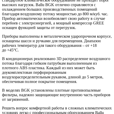
стандартное климатическое оборудование не проходит порог
высоких нагрузок. Ballu BGK отлично справляются с
охлаждением больших производственных помещений
благодаря воздушному потоку мощностью до 800 м/куб. час.
Прибор автоматически возобновляет свою работу в случае
перебоев с электроэнергией, а мощный компрессор GREE
оснащен функцией защиты от перегрузок.
Приборы выполнены в металлическом ударопрочном корпусе,
оснащены шасси и ручками для перемещения. Диапазон
рабочих температур для такого оборудования – от +18
до +45°C.
В кондиционерах реализовано 3D распределение воздушного
потока благодаря гибким патрубкам выполненным из
плотного ABS пластика. Каждый из них может быть
доукомплектован перфорированным
воздухораспределительным рукавом, длиной до 5 метров,
обеспечивая полное покрытие помещения.
В моделях BGK установлены плотные противопылевые
фильтры, надежно защищающие внутреннюю часть приборов
от загрязнений.
Решить вопрос комфортной работы в сложных климатических
условиях легко с профессиональным оборудованием Ballu