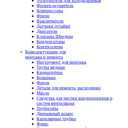
Уплотнители для холодильников
Фильтр-осушитель
Компрессоры
Фреон
Выключатели
Датчики оттайки
Двигатели
Клапаны Шредера
Конденсаторы
Контроллеры
Комплектующие для
монтажа и ремонта
Инструмент для монтажа
Трубы медные
Кронштейны
Козырьки
Фреон
Детали для ремонта, расходники
Масло
Средства для чистки кондиционеров и
систем вентиляции
Трубогибы
Дренажный шланг
Капилярные трубки
Флекс