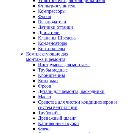
Уплотнители для холодильников
Фильтр-осушитель
Компрессоры
Фреон
Выключатели
Датчики оттайки
Двигатели
Клапаны Шредера
Конденсаторы
Контроллеры
Комплектующие для
монтажа и ремонта
Инструмент для монтажа
Трубы медные
Кронштейны
Козырьки
Фреон
Детали для ремонта, расходники
Масло
Средства для чистки кондиционеров и
систем вентиляции
Трубогибы
Дренажный шланг
Капилярные трубки
Флекс