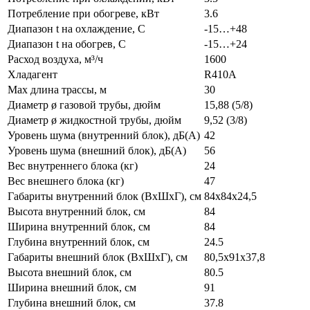
Потребление при обогреве, кВт
3.6
Диапазон t на охлаждение, С
-15…+48
Диапазон t на обогрев, С
-15…+24
Расход воздуха, м³/ч
1600
Хладагент
R410A
Max длина трассы, м
30
Диаметр ø газовой трубы, дюйм
15,88 (5/8)
Диаметр ø жидкостной трубы, дюйм
9,52 (3/8)
Уровень шума (внутренний блок), дБ(А)
42
Уровень шума (внешний блок), дБ(А)
56
Вес внутреннего блока (кг)
24
Вес внешнего блока (кг)
47
Габариты внутренний блок (ВхШхГ), см
84x84x24,5
Высота внутренний блок, см
84
Ширина внутренний блок, см
84
Глубина внутренний блок, см
24.5
Габариты внешний блок (ВхШхГ), см
80,5x91x37,8
Высота внешний блок, см
80.5
Ширина внешний блок, см
91
Глубина внешний блок, см
37.8