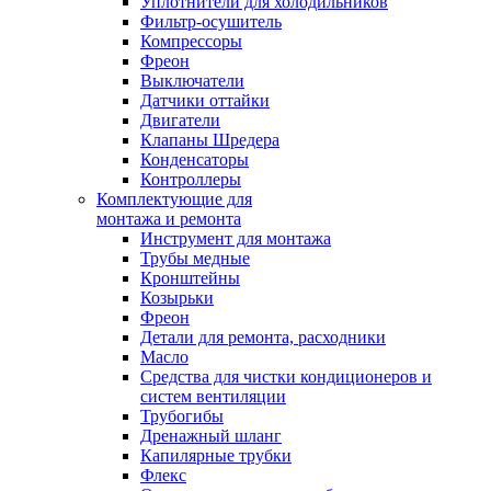
Уплотнители для холодильников
Фильтр-осушитель
Компрессоры
Фреон
Выключатели
Датчики оттайки
Двигатели
Клапаны Шредера
Конденсаторы
Контроллеры
Комплектующие для
монтажа и ремонта
Инструмент для монтажа
Трубы медные
Кронштейны
Козырьки
Фреон
Детали для ремонта, расходники
Масло
Средства для чистки кондиционеров и
систем вентиляции
Трубогибы
Дренажный шланг
Капилярные трубки
Флекс