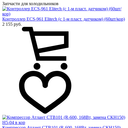
Запчасти для холодильников
Контроллер ECS-961 Elitech (с 1-м пласт. датчиком) (60шт/кор)
2 155 руб.
Компрессор Атлант СТВ101 (R-600, 168Вт, замена СКН150)