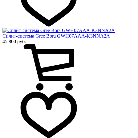
Сплит-система Gree Bora GWH07AAA-K3NNA2A
45 800 руб.