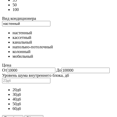
35
50
100
Вид кондиционера
настенный
кассетный
канальный
напольно-потолочный
колонный
мобильный
Цена
От
До
Уровень шума внутреннего блока, дб
20дб
30дб
40дб
50дб
60дб